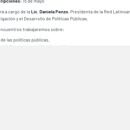
cripciones:
15 de mayo
rá a cargo de la
Lic. Daniela Penzo
, Presidenta de la Red Latino
tigación y el Desarrollo de Políticas Públicas.
encuentros trabajaremos sobre:
 de las políticas públicas.
 pública y construcción de problemas.
ación, implementación y evaluación.
 territorial y participación de actores.
entas para el análisis integral de políticas públicas.
s