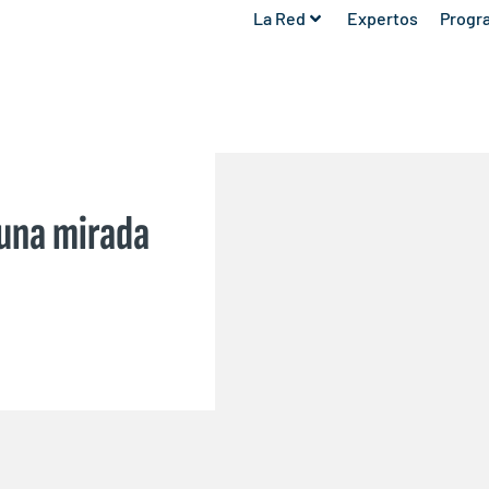
La Red
Expertos
Progr
 una mirada