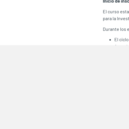
Inicio de ins
El curso esta
para la Inves
Durante los 
El ciclo
Agenda
Formul
Enfoque
Herrami
Inscripcione