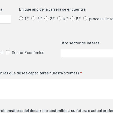
ra
En que año de la carrera se encuentra
1.º
2.º
3.º
4.º
5.º
proceso de te
Otro sector de interés
al
Sector Económico
en las que desea capacitarse? (hasta 3 temas)
problemáticas del desarrollo sostenible a su futura o actual prof