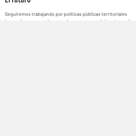
Seguiremos trabajando por políticas públicas territoriales
innovadoras, que coloquen a las personas y al planeta en el
centro. Apostamos al desarrollo sostenible, la equidad y la
cooperación regional, convencidos de que solo juntos
podremos construir una América Latina más justa y con
oportunidades para todas y todos.
Gracias por estos dos años de compromiso,
solidaridad y trabajo en red.
Sigamos sembrando futuro juntos