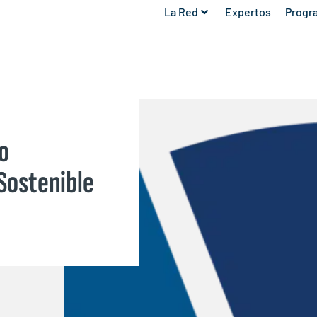
La Red
Expertos
Progr
ro
 Sostenible