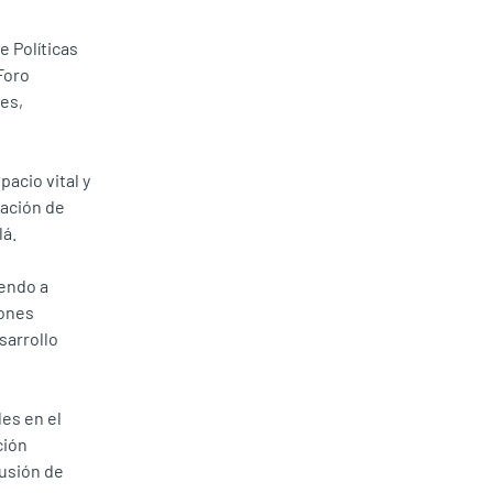
e Políticas
Foro
tes,
acio vital y
eación de
lá.
yendo a
iones
sarrollo
les en el
ción
fusión de