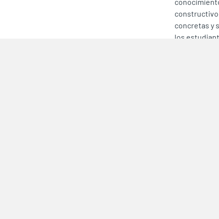
conocimiento
constructivo
concretas y 
los estudian
comprometido
próspero y r
Les comparti