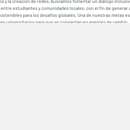
s y la creación de redes, buscamos fomentar un diálogo inclusiv
 entre estudiantes y comunidades locales, con el fin de generar 
sostenibles para los desafíos globales. Una de nuestras metas es
tes universitarios para que se conviertan en agentes de cambio
s con el desarrollo sostenible, impulsando así un mundo más e
esiliente para las presentes y futuras generaciones.
mos el video del lanzamiento: