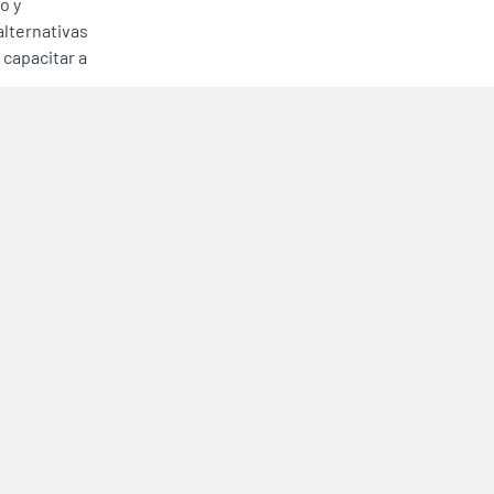
o y
alternativas
 capacitar a
quitativo,